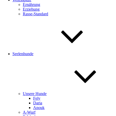
Ernährung
Erziehung
Rasse-Standard
Seelenhunde
Unsere Hunde
Fely
Daria
Anouk
A-Wurf