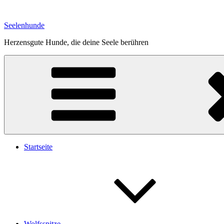
Zum
Inhalt
Seelenhunde
springen
Herzensgute Hunde, die deine Seele berühren
Startseite
Wolfsspitze