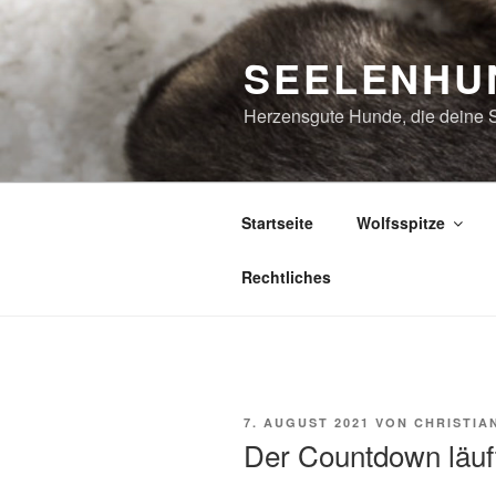
Zum
Inhalt
SEELENHU
springen
Herzensgute Hunde, die deine 
Startseite
Wolfsspitze
Rechtliches
VERÖFFENTLICHT
7. AUGUST 2021
VON
CHRISTIA
AM
Der Countdown läuf