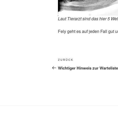
Laut Tierarzt sind das hier 5 We
Fely geht es auf jeden Fall gu
Beitragsnavigation
Vorheriger
ZURÜCK
Beitrag
Wichtiger Hinweis zur Warteliste