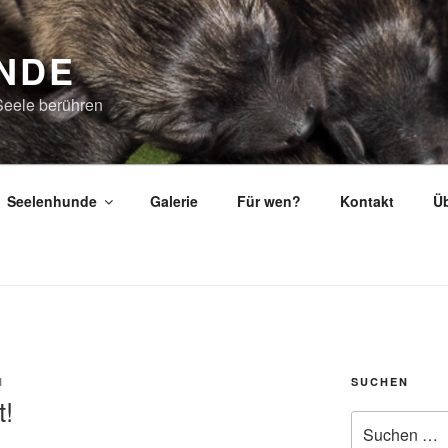
NDE
Seele berühren
Seelenhunde
Galerie
Für wen?
Kontakt
Üb
N
SUCHEN
t!
Suche
nach: