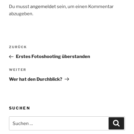
Du musst
angemeldet
sein, um einen Kommentar
abzugeben.
Beitragsnavigation
Vorheriger
ZURÜCK
Beitrag
Erstes Fotoshooting überstanden
Nächster
WEITER
Beitrag
Wer hat den Durchblick?
SUCHEN
Suche
Suche
nach: